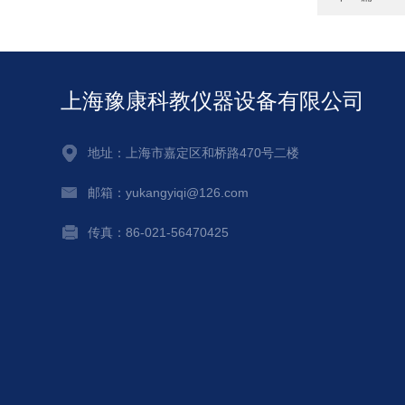
上海豫康科教仪器设备有限公司
地址：上海市嘉定区和桥路470号二楼
邮箱：yukangyiqi@126.com
传真：86-021-56470425