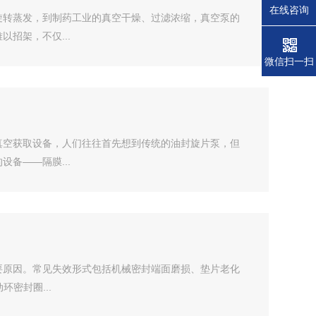
在线咨询
旋转蒸发，到制药工业的真空干燥、过滤浓缩，真空泵的
招架，不仅...
微信扫一扫
真空获取设备，人们往往首先想到传统的油封旋片泵，但
备——隔膜...
要原因。常见失效形式包括机械密封端面磨损、垫片老化
密封圈...