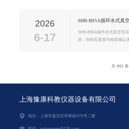
SHB-B95A循环水式
2026
SHB-B95A循环水式真
6-17
器，但响应速度与精度难以满
共 481 
上海豫康科教仪器设备有限公司
地址：上海市嘉定区和桥路470号二楼
邮箱：yukangyiqi@126.com