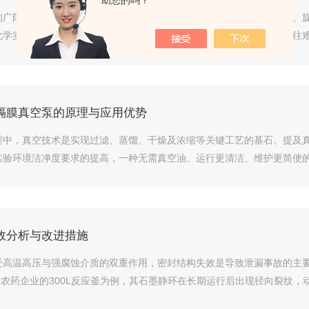
助您的吗？
的广阔领域中，真空技术扮演着重要的角色。从化学实验室的减压蒸馏、
学实验中常见的强酸、强碱及有机溶剂等腐蚀性介质，普通真空泵往往难以
隔膜真空泵的原理与应用优势
程中，真空技术是实现过滤、蒸馏、干燥及浓缩等关键工艺的基石。提及
验环境洁净度要求的提高，一种无需真空油、运行更清洁、维护更简便的设
效分析与改进措施
受高温高压与强腐蚀介质的双重作用，密封结构失效是导致泄漏事故的主
农药企业的300L反应釜为例，其石墨静环在长期运行后出现径向裂纹，动环