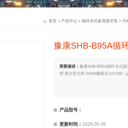
>
>
>
首页
产品中心
循环水式多用真空泵
可
豫康SHB-B95A
简要描述：
豫康SHB-B95A循环水式真
理 真空泵功率 550W极限压力0.098（p
产品型号：
更新时间：
2026-05-26