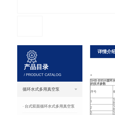
详情介
产品目录
/ PRODUCT CATALOG
+
SHB-B95A循
的技术参数
循环水式多用真空泵
序号
S
1
B
台式双面循环水式多用真空泵
S
2
B
3
S