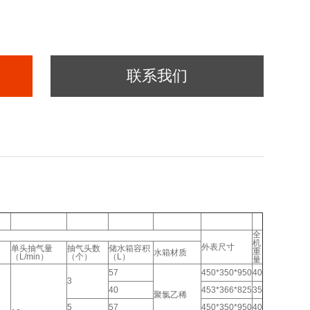
联系我们
全
机
外表尺寸
度
单头抽气量
抽气头数
储水箱容积
重
水箱材质
（L/min）
（个）
（L）
量
57
450*350*950
40
3
40
453*366*825
35
聚氯乙稀
5
57
450*350*950
40