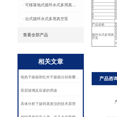
4
S
5
S
可移落地式循环水式多用真空泵
6
S
7
S
8
S
9
S
台式循环水式多用真空泵
产品名称
S
S
查看全部产品
循环水式多用真
S
空泵
S
S
相关文章
电热干燥箱和红外干燥箱分别有哪些同异之处
产品咨
双层玻璃反应釜的用途
具体分析下旋转蒸发仪的技术原理