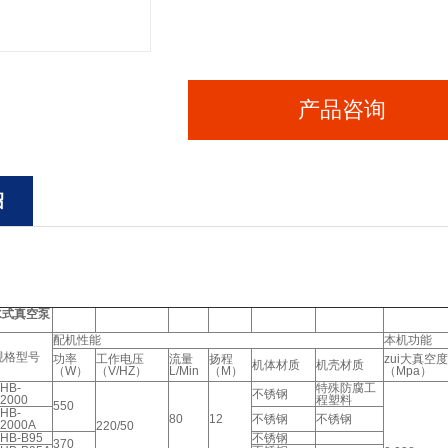
产品咨询
绍
环水式真空泵
配机性能
本机功能
规格型号
功率
工作电压
流量
扬程
zui大真空
机体材质
机壳材质
（W）
（V/HZ）
L/Min
（M）
（Mpa）
HB-
特殊防腐工
不锈钢
2000
程塑料
550
HB-
80
12
不锈钢
不锈钢
2000A
220/50
HB-B95
不锈钢
370