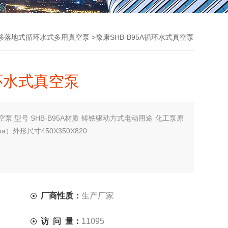
>豫康SHB-B95A循环水式真空泵
移落地式循环水式多用真空泵
循环水式真空泵
空泵 型号 SHB-B95A材质 铸铁驱动方式电动用途 化工泵原
a）外形尺寸450X350X820
厂商性质：
生产厂家
访 问 量：
11095