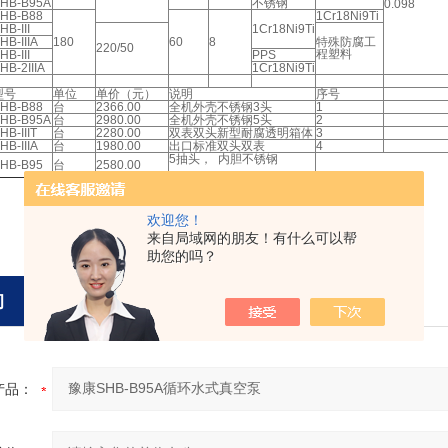
HB-B95A
不锈钢
0.098
HB-B88
1Cr18Ni9Ti
HB-III
1Cr18Ni9Ti
HB-IIIA
180
60
8
特殊防腐工
220/50
程塑料
HB-III
PPS
HB-2IIIA
1Cr18Ni9Ti
型号
单位
单价（元）
说明
序号
HB-B88
台
2366.00
全机外壳不锈钢3头
1
HB-B95A
台
2980.00
全机外壳不锈钢5头
2
HB-IIIT
台
2280.00
双表双头新型耐腐透明箱体
3
HB-IIIA
台
1980.00
出口标准双头双表
4
5抽头， 内胆不锈钢
HB-B95
台
2580.00
欢迎您！
来自局域网的朋友！有什么可以帮
助您的吗？
询
产品：