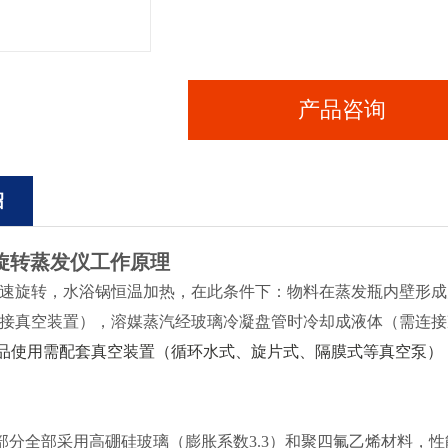
产品咨询
绍
旋转蒸发仪
工作原理
速旋转，水浴锅恒温加热，在此条件下：
物料在
蒸发瓶内
壁形成
接真空装置）
，溶媒蒸
汽
经玻璃冷凝
盘管时
冷却
成液体（需连接
品使用需配套
真空
装置（循环水式、旋片式、隔膜式等真空泵）
部分全部采用高硼硅玻璃
（膨胀系数
3.3）
和聚四氟乙烯材料，
性