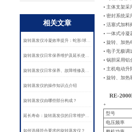
•
主
体
支架采
•
密封系统采
相关文章
•
活塞
式加料
•
一体式冷凝
旋转蒸发仪冷凝效率提升：蛇形/球磨/直管怎么选
•
旋转、加热
•
电子无极调
旋转蒸发仪日常保养维护及延长使用寿命方法
•
锅胆采用铝
•
主机电动
升
旋转蒸发仪日常保养、故障维修及寿命延长方案
•
旋转、加热
旋转蒸发仪的操作知识点介绍
RE-2000
旋转蒸发仪由哪些部分构成？
+
型号
延长寿命：旋转蒸发仪的日常维护与保养计划制定
电压频率
如何选择符合要求的旋转蒸发仪？
整机功率