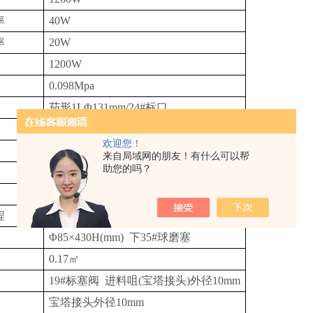
率
4
0W
率
20W
1
200
W
0.098Mpa
茄形
1
L
Φ
131mm/24
#标
口
球形
1
L
Φ
131mm/35
#球磨
口
欢迎您！
0-
20
0rpm/min
来自局域网的朋友！有什么可以帮
助您的吗？
室温
-99
℃
±1℃
程
120
mm
Φ
85
×
430H(mm) 下35
#球磨塞
0.17㎡
19
#标塞阀
进料咀
(宝塔接头)外径10mm
宝塔接头
外径
10
mm