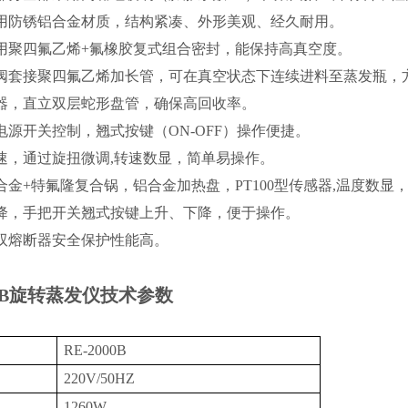
用
防锈
铝合金
材质，
结构紧凑、外形美观、经久耐用
。
用聚四氟乙烯
+
氟橡胶
复式
组合密封
，
能保持高真空度
。
阀套接聚四氟乙烯加长管，
可
在真空状态下
连续进料
至蒸发瓶，
器，
直
立
双层蛇形盘管，
确保高回收率。
电源开关控制，翘式按键（
ON-OFF）操作便捷。
速，
通过旋扭微调
,转速数显，简单易操作
。
合金
+特氟隆复合锅，铝合金加热盘，PT100
型传感器
,
温度
数
显
降
，手把开关
翘式按键上升、下降，便于操作。
双
熔断器安全保护
性能高
。
B
旋转蒸发仪
技术参数
RE-2000B
220V/50HZ
1260W