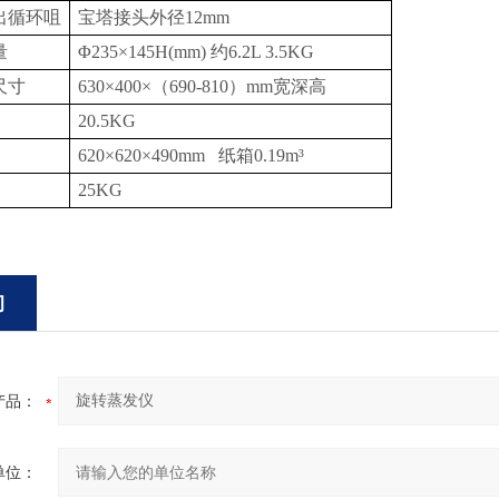
出循环咀
宝塔接头
外径
12
mm
量
Φ
2
35
×
1
45H(
mm
)
约
6.2L 3.5KG
尺寸
630
×40
0
×（690-810）
mm宽深高
20.5
KG
620
×62
0
×
4
9
0
mm
纸箱
0.19
m³
25
KG
询
产品：
单位：