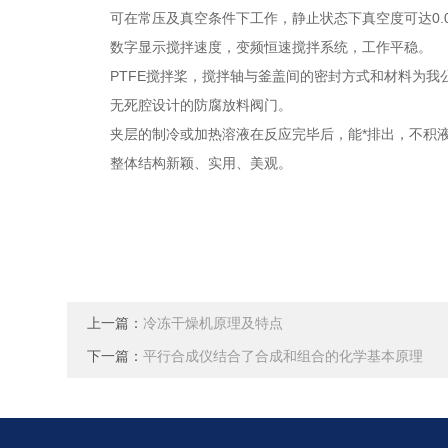
可在常压及真空条件下工作，静止状态下真空度可达0.09
数字显示搅拌速度，变频恒速搅拌系统，工作平稳。
PTFE搅拌桨，搅拌轴与釜盖间的密封方式和材料为我
无死腔设计的防腐放料阀门。
夹层的制冷或加热溶液在反应完毕后，能*排出，不积
整体结构新颖、实用、美观。
上一篇：
冷冻干燥机原理及特点
下一篇：
平行合成仪结合了合成和组合的化学基本原理