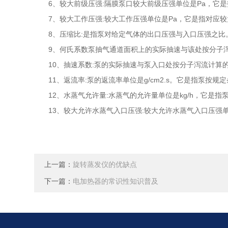
6、较大前级压强:隔膜泵口较大前级压强单位是Pa，它是
7、较大工作压强:较大工作压强单位是Pa，它是指对应较
8、压缩比:是指泵对给定气体的出口压强与入口压强之比
9、何氏系数泵抽气通道面积上的实际抽速与该处按分子泻
10、抽速系数:泵的实际抽速与泵入口处按分子泻流计算
11、返流率:泵的返流率单位是g/cm2.s。它是指泵按
12、水蒸气允许量:水蒸气的允许量单位是kg/h，它是
13、较大允许水蒸气入口压强:较大允许水蒸气入口压强单
上一篇：
旋转蒸发仪的优缺点
下一篇：
电加热器的常识性知识普及